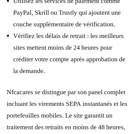
Utilisez les services de paiement comme
PayPal, Skrill ou Trustly qui ajoutent une
couche supplémentaire de vérification.
Vérifiez les délais de retrait : les meilleurs
sites mettent moins de 24 heures pour
créditer votre compte après approbation de
la demande.
Nfcacares se distingue par son panel complet
incluant les virements SEPA instantanés et les
portefeuilles mobiles. Le site garantit un
traitement des retraits en moins de 48 heures,