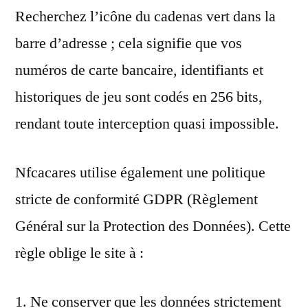
Recherchez l’icône du cadenas vert dans la
barre d’adresse ; cela signifie que vos
numéros de carte bancaire, identifiants et
historiques de jeu sont codés en 256 bits,
rendant toute interception quasi impossible.
Nfcacares utilise également une politique
stricte de conformité GDPR (Règlement
Général sur la Protection des Données). Cette
règle oblige le site à :
Ne conserver que les données strictement