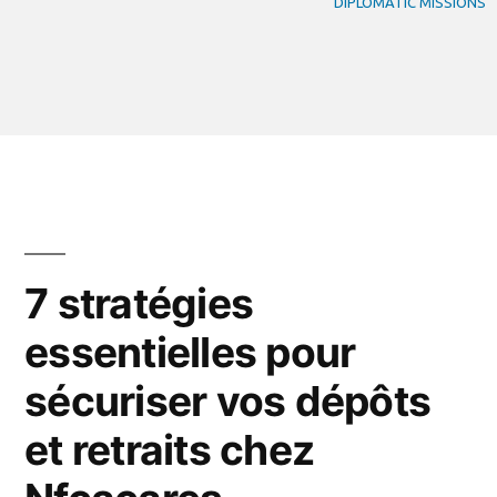
DIPLOMATIC MISSIONS
7 stratégies
essentielles pour
sécuriser vos dépôts
et retraits chez