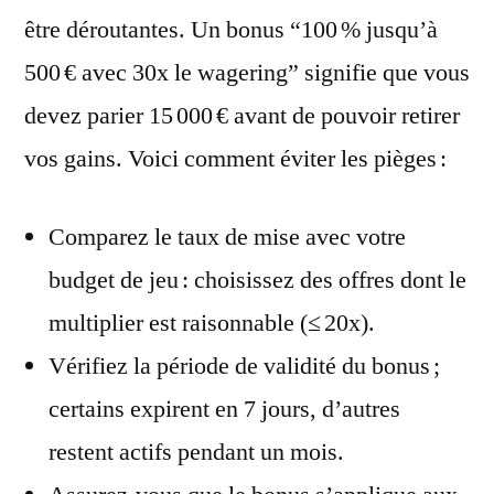
être déroutantes. Un bonus “100 % jusqu’à
500 € avec 30x le wagering” signifie que vous
devez parier 15 000 € avant de pouvoir retirer
vos gains. Voici comment éviter les pièges :
Comparez le taux de mise avec votre
budget de jeu : choisissez des offres dont le
multiplier est raisonnable (≤ 20x).
Vérifiez la période de validité du bonus ;
certains expirent en 7 jours, d’autres
restent actifs pendant un mois.