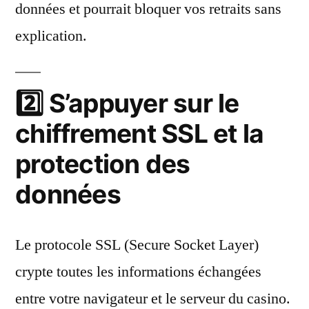
données et pourrait bloquer vos retraits sans
explication.
2️⃣ S’appuyer sur le
chiffrement SSL et la
protection des
données
Le protocole SSL (Secure Socket Layer)
crypte toutes les informations échangées
entre votre navigateur et le serveur du casino.