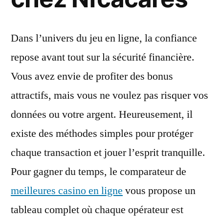
Dans l’univers du jeu en ligne, la confiance
repose avant tout sur la sécurité financière.
Vous avez envie de profiter des bonus
attractifs, mais vous ne voulez pas risquer vos
données ou votre argent. Heureusement, il
existe des méthodes simples pour protéger
chaque transaction et jouer l’esprit tranquille.
Pour gagner du temps, le comparateur de
meilleures casino en ligne
vous propose un
tableau complet où chaque opérateur est