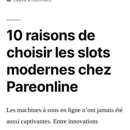
10 raisons de
choisir les slots
modernes chez
Pareonline
Les machines à sous en ligne n’ont jamais été
aussi captivantes. Entre innovations