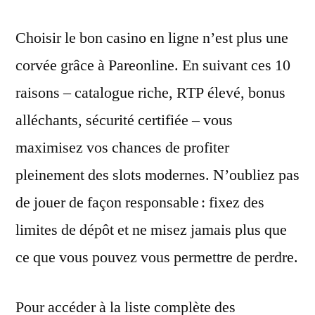
Choisir le bon casino en ligne n’est plus une
corvée grâce à Pareonline. En suivant ces 10
raisons – catalogue riche, RTP élevé, bonus
alléchants, sécurité certifiée – vous
maximisez vos chances de profiter
pleinement des slots modernes. N’oubliez pas
de jouer de façon responsable : fixez des
limites de dépôt et ne misez jamais plus que
ce que vous pouvez vous permettre de perdre.
Pour accéder à la liste complète des