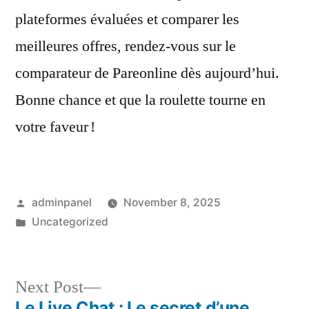
plateformes évaluées et comparer les
meilleures offres, rendez‑vous sur le
comparateur de Pareonline dès aujourd’hui.
Bonne chance et que la roulette tourne en
votre faveur !
adminpanel
November 8, 2025
Uncategorized
Next Post
Le Live Chat : Le secret d’une