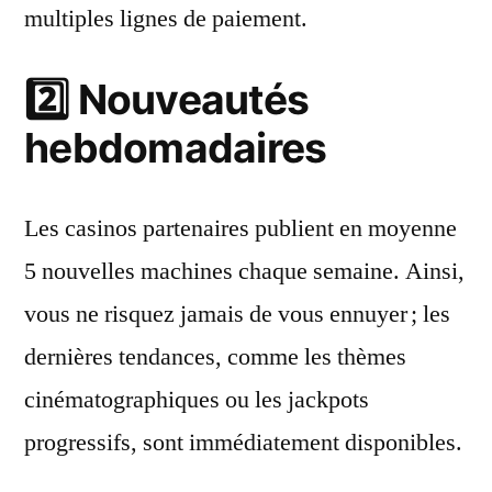
multiples lignes de paiement.
2️⃣ Nouveautés
hebdomadaires
Les casinos partenaires publient en moyenne
5 nouvelles machines chaque semaine. Ainsi,
vous ne risquez jamais de vous ennuyer ; les
dernières tendances, comme les thèmes
cinématographiques ou les jackpots
progressifs, sont immédiatement disponibles.